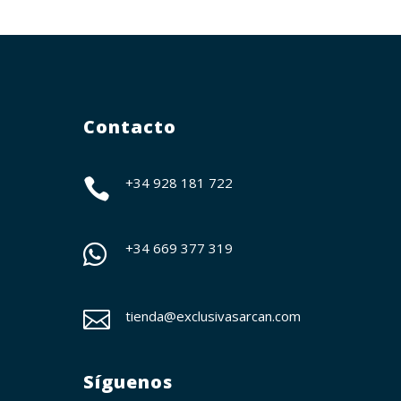
Contacto
+34 928 181 722

+34
669 377 319


tienda@exclusivasarcan.com
Síguenos