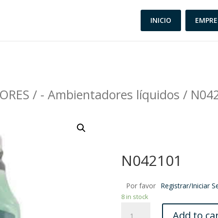
INICIO
EMPRE
ORES
/
- Ambientadores líquidos
/ N04
N042101
Por favor
Registrar/Iniciar S
8 in stock
N042101
Add to ca