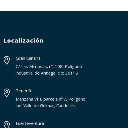
Localización
Gran Canaria

C/ Las Mimosas, nº: 108, Polígono
industrial de Arinaga, c.p: 35118
Tenerife

Manzana VIII, parcela nº:7, Polígono
ind. Valle de Güimar, Candelaria
Fuerteventura
