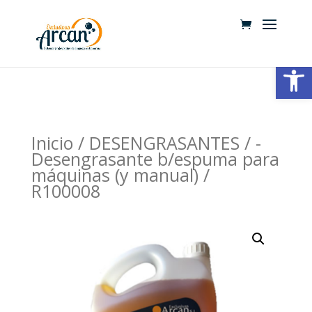
Abrir
Inicio
/
DESENGRASANTES
/
-
Desengrasante b/espuma para
máquinas (y manual)
/
R100008