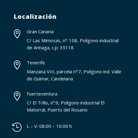
Localización
Gran Canaria

C/ Las Mimosas, nº: 108, Polígono industrial
de Arinaga, c.p: 35118
Tenerife

Manzana VIII, parcela nº:7, Polígono ind. Valle
de Güimar, Candelaria
Fuerteventura

C/ El Trillo, nº:9, Polígono industrial El
Matorral, Puerto del Rosario

L – V: 08:00 – 16:00 h.