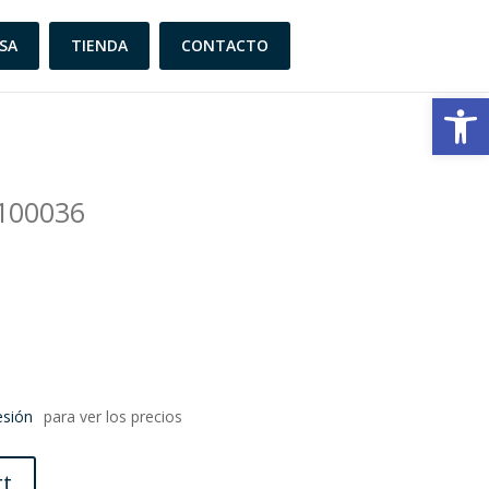
SA
TIENDA
CONTACTO
Abrir
100036
esión
para ver los precios
rt