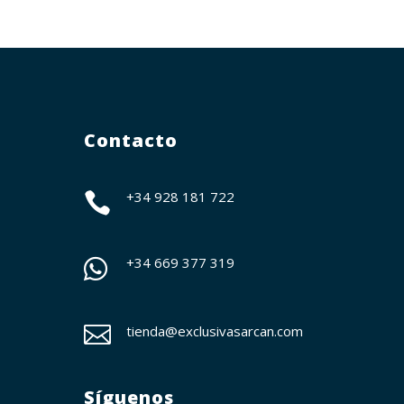
Contacto
+34 928 181 722

+34
669 377 319


tienda@exclusivasarcan.com
Síguenos