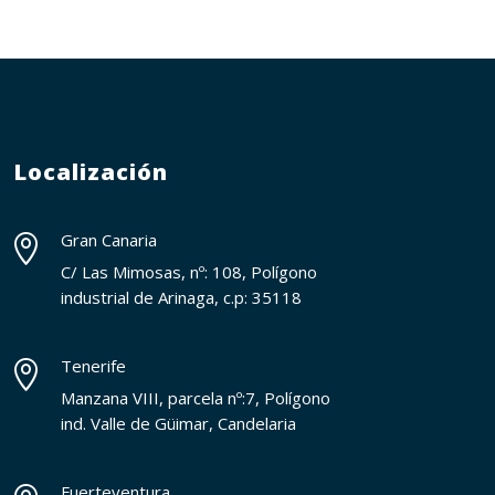
Localización
Gran Canaria

C/ Las Mimosas, nº: 108, Polígono
industrial de Arinaga, c.p: 35118
Tenerife

Manzana VIII, parcela nº:7, Polígono
ind. Valle de Güimar, Candelaria
Fuerteventura