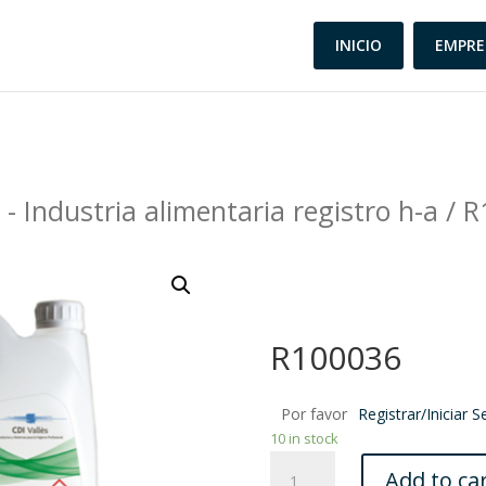
INICIO
EMPRE
/
- Industria alimentaria registro h-a
/ R
R100036
Por favor
Registrar/Iniciar S
10 in stock
R100036
Add to ca