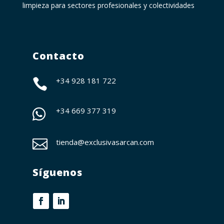
limpieza para sectores profesionales y colectividades
Contacto
+34 928 181 722

+34
669 377 319


tienda@exclusivasarcan.com
Síguenos