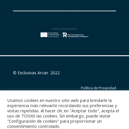
© Exclusivas Arcan 2022
Política de Privacidad
Usamos cookies en nuestro sitio web para brindarle la
Política de Cookies
experiencia más relevante recordando sus preferencias y
visitas repetidas. Al hacer clic en "Aceptar todo", acepta el
uso de TODAS las cookies. Sin embargo, puede visitar
Aviso Legal
"Configuración de cookies" para proporcionar un
consentimiento controlado.