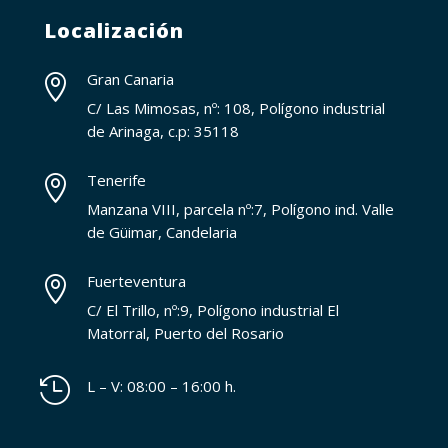
Localización
Gran Canaria

C/ Las Mimosas, nº: 108, Polígono industrial
de Arinaga, c.p: 35118
Tenerife

Manzana VIII, parcela nº:7, Polígono ind. Valle
de Güimar, Candelaria
Fuerteventura

C/ El Trillo, nº:9, Polígono industrial El
Matorral, Puerto del Rosario

L – V: 08:00 – 16:00 h.