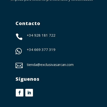
Contacto
+34 928 181 722

+34
669 377 319


tienda@exclusivasarcan.com
Síguenos