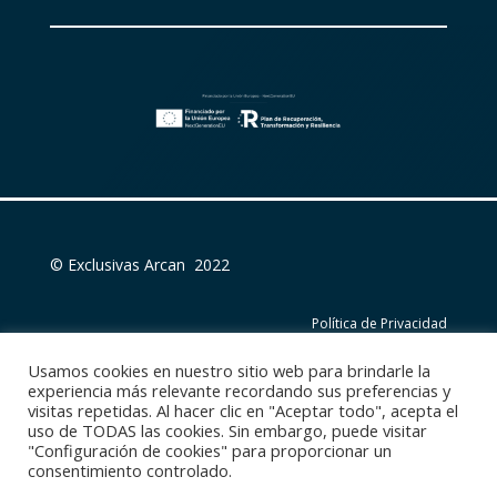
© Exclusivas Arcan 2022
Política de Privacidad
Usamos cookies en nuestro sitio web para brindarle la
Política de Cookies
experiencia más relevante recordando sus preferencias y
visitas repetidas. Al hacer clic en "Aceptar todo", acepta el
uso de TODAS las cookies. Sin embargo, puede visitar
Aviso Legal
"Configuración de cookies" para proporcionar un
consentimiento controlado.