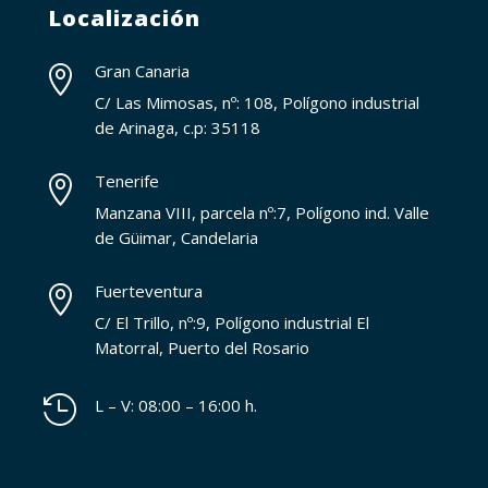
Localización
Gran Canaria

C/ Las Mimosas, nº: 108, Polígono industrial
de Arinaga, c.p: 35118
Tenerife

Manzana VIII, parcela nº:7, Polígono ind. Valle
de Güimar, Candelaria
Fuerteventura

C/ El Trillo, nº:9, Polígono industrial El
Matorral, Puerto del Rosario

L – V: 08:00 – 16:00 h.