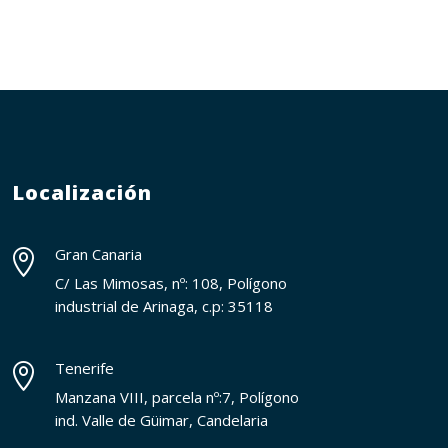
Localización
Gran Canaria

C/ Las Mimosas, nº: 108, Polígono
industrial de Arinaga, c.p: 35118
Tenerife

Manzana VIII, parcela nº:7, Polígono
ind. Valle de Güimar, Candelaria