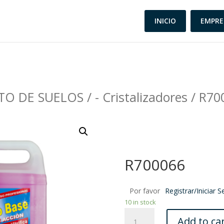
INICIO
EMPRE
TO DE SUELOS
/
- Cristalizadores
/ R70
R700066
Por favor
Registrar/Iniciar S
10 in stock
R700066
Add to ca