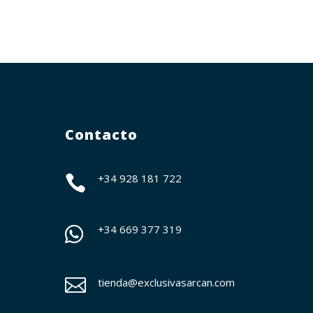
Contacto
+34 928 181 722

+34
669 377 319


tienda@exclusivasarcan.com