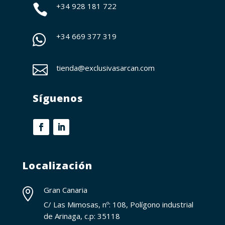
+34 928 181 722

+34
669 377 319


tienda@exclusivasarcan.com
Síguenos
Localización
Gran Canaria

C/ Las Mimosas, nº: 108, Polígono industrial
de Arinaga, c.p: 35118